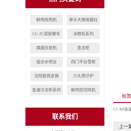
鲜肉绞肉机
单头大锅电磁灶
CC-2C双层餐车
冰糕机系列
揉面压皮机
急冻柜
组合水吧台
四门平台雪柜
沈阳厨具定做
六头煲仔炉
急速冷冻柜系列
鲜肉绞切肉机
标
CC-BP
联系我们
上一