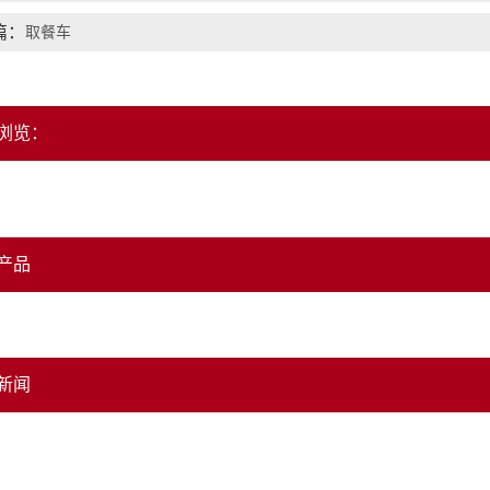
篇：
取餐车
浏览：
产品
新闻