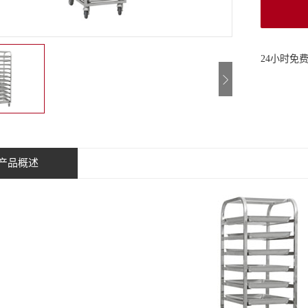
24小时免
产品概述