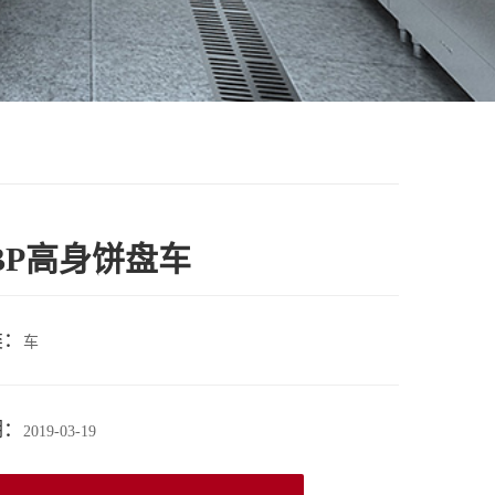
-BP高身饼盘车
类：
车
期：
2019-03-19