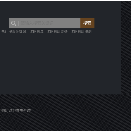
热门搜索关键词：
沈阳厨具
沈阳厨房设备
沈阳厨房排烟
房排烟
, 欢迎来电咨询!