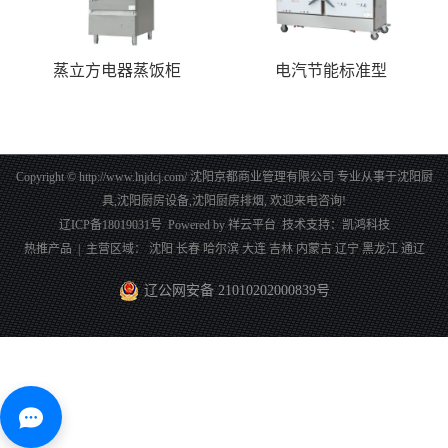
蒸立方电器蒸饭柜
电汽节能标准型
Copyright © http://www.lnjdcj.com/ 沈阳京都商业管理有限公司 专业从事于
沈阳厨
具
,
沈阳厨房设备
,
沈阳厨房排烟
, 欢迎来电咨询!
辽ICP备18019031号
Powered by
祥云平台
技术支持：
凯鸿科技
热推产品
| 主营区域：
沈阳
长春
哈尔滨
大连
吉林
内蒙古
辽宁
黑龙江
通辽
辽公网安备 21010202000839号