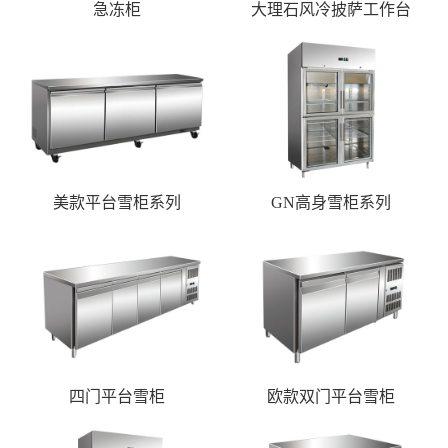
急冻柜
大理石风冷披萨工作台
美款平台雪柜系列
GN高身雪柜系列
四门平台雪柜
欧款双门平台雪柜