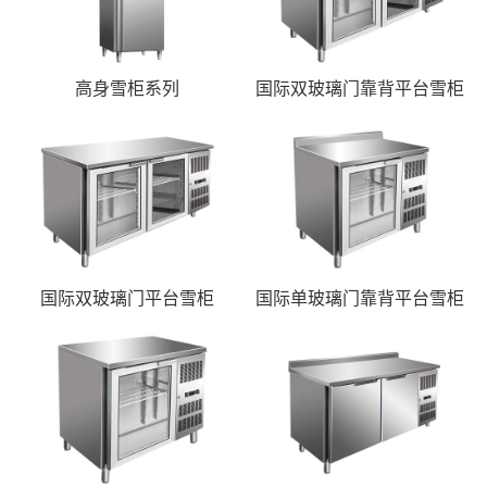
高身雪柜系列
国际双玻璃门靠背平台雪柜
国际双玻璃门平台雪柜
国际单玻璃门靠背平台雪柜