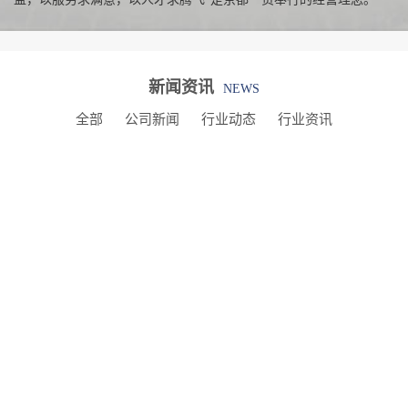
新闻资讯
NEWS
全部
公司新闻
行业动态
行业资讯
烟系统日常要怎么清理维护？
烟系统是餐饮场所保障室内空气质量、防范火灾风险的设
理维护绝非可选，而是关乎运营安全、人员健康与设备寿...
备有哪些常见的材质？
生活的核心区域，沈阳厨房设备的材质不仅决定了其耐用
，还影响着整体空间的美观度与使用体验。从锅具、台面...