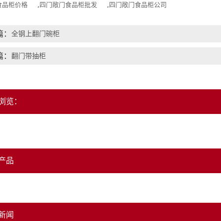
食品柜价格
,
四门敞门食品柜批发
,
四门敞门食品柜公司
篇：
全钢上翻门碗柜
篇：
翻门带抽柜
浏览：
产品
新闻