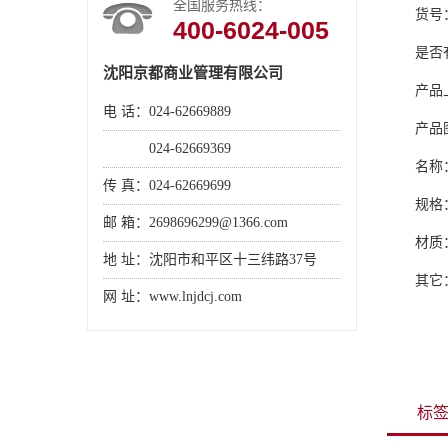
全国服务热线：
货号：
400-6024-005
是否有
沈阳京都商业管理有限公司
产品
电 话：024-62669889
产品
电 话：
024-62669369
名称
传 真：024-62669699
规格：
邮 箱：2698696299@1366.com
材质
地 址：沈阳市和平区十三纬路37号
其它
网 址：www.lnjdcj.com
标