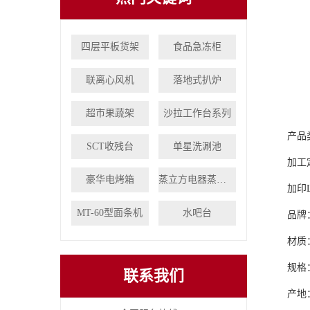
四层平板货架
食品急冻柜
联离心风机
落地式扒炉
超市果蔬架
沙拉工作台系列
产品
SCT收残台
单星洗涮池
加工
豪华电烤箱
蒸立方电器蒸饭柜
加印
MT-60型面条机
水吧台
品牌
材质
规格：
联系我们
产地