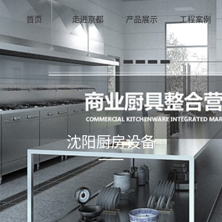
首页
走进京都
产品展示
工程案例
沈阳厨房设备