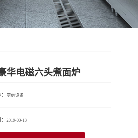
豪华电磁六头煮面炉
类：
厨房设备
期：
2019-03-13