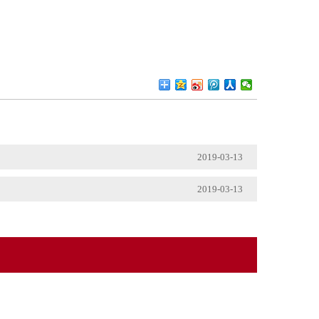
2019-03-13
2019-03-13