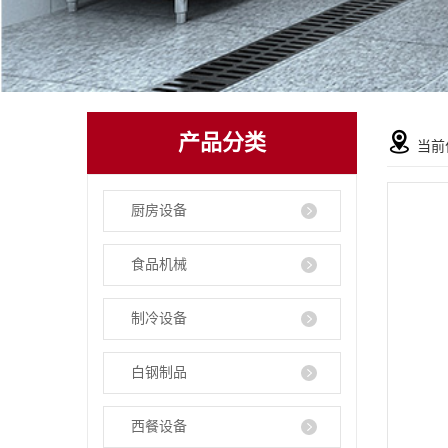
产品分类
当前
厨房设备
食品机械
制冷设备
白钢制品
西餐设备