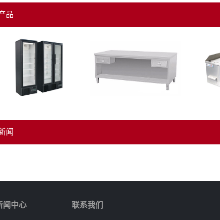
产品
新闻
新闻中心
联系我们