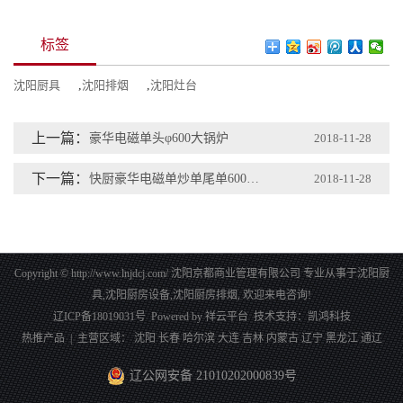
标签
沈阳厨具
,
沈阳排烟
,
沈阳灶台
上一篇：
豪华电磁单头φ600大锅炉
2018-11-28
下一篇：
快厨豪华电磁单炒单尾单600大锅炉
2018-11-28
Copyright © http://www.lnjdcj.com/ 沈阳京都商业管理有限公司 专业从事于
沈阳厨
具
,
沈阳厨房设备
,
沈阳厨房排烟
, 欢迎来电咨询!
辽ICP备18019031号
Powered by
祥云平台
技术支持：
凯鸿科技
热推产品
| 主营区域：
沈阳
长春
哈尔滨
大连
吉林
内蒙古
辽宁
黑龙江
通辽
辽公网安备 21010202000839号