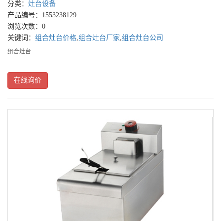
分类：
灶台设备
产品编号：1553238129
浏览次数：0
关键词：
组合灶台价格
,
组合灶台厂家
,
组合灶台公司
组合灶台
在线询价