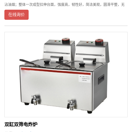
沾油烟；整体一次成型拉伸台面，强度高，韧性好，简洁美观，圆滑平整，无
卫生死角，易于清洗。高效能电热管，节能高效，安全便捷；自由温度调节设
在线询价
置，随心调节烹饪温度，适
双缸双筛电炸炉