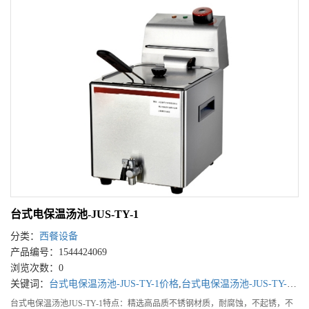
台式电保温汤池-JUS-TY-1
分类：
西餐设备
产品编号：1544424069
浏览次数：0
关键词：
台式电保温汤池-JUS-TY-1价格
,
台式电保温汤池-JUS-TY-1批发
台式电保温汤池JUS-TY-1特点：精选高品质不锈钢材质，耐腐蚀，不起锈，不