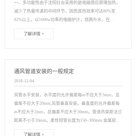
一、多功能性由于沈阳灶台采用的是电磁感应原理加热，
减少了热量传递的中间环节，因而其热效率可达80%至
92%以上，以1600w功率的电磁炉计，烧两升水，在...
了解详情 +
通风管道安装的一般规定
2018-12-04
风管水平安装，水平度的允许偏差每m不应大于3mm，总
偏差不应大于20mm;风管垂直安装，垂直度的允许偏差每
m不应大于2mm，总偏差不应大于20mm。管道吊架距法兰
距离不小于20mm。柔性短管长度为150~300mm.金属软...
了解详情 +