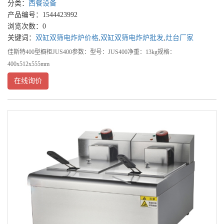
分类：
西餐设备
产品编号：1544423992
浏览次数：0
关键词：
双缸双筛电炸炉价格
,
双缸双筛电炸炉批发
,
灶台厂家
佳斯特400型橱柜JUS400参数：型号：JUS400净重：13kg规格：
400x512x555mm
在线询价