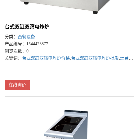
台式双缸双筛电炸炉
分类：
西餐设备
产品编号：1544423877
浏览次数：0
关键词：
台式双缸双筛电炸炉价格
,
台式双缸双筛电炸炉批发
,
灶台厂家
在线询价