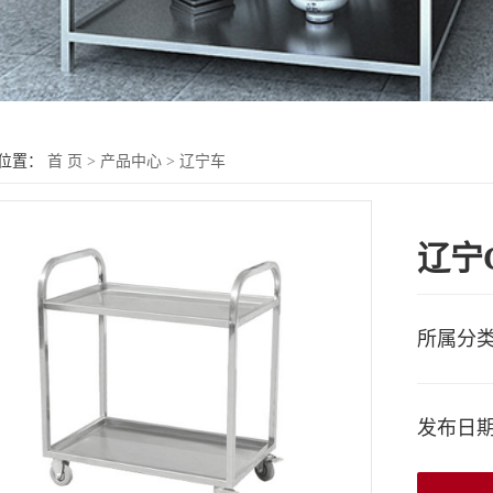
位置：
首 页
>
产品中心
>
辽宁车
辽宁
所属分
发布日