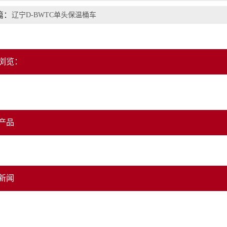
篇：
辽宁D-BWTC单头保温桶车
浏览：
产品
新闻