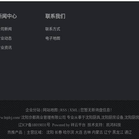
新闻中心
联系我们
公司新闻
联系方式
行业动态
电子地图
行业资讯
企业分站
|
网站地图
|
RSS
|
XML
|
您暂无新询盘信息！
tp://www.lnjdcj.com/ 沈阳京都商业管理有限公司 专业从事于
沈阳厨具
,
沈阳厨房设备
,
沈阳厨
辽ICP备18019031号
Powered by
祥云平台
技术支持：
凯鸿科技
热推产品
| 主营区域：
沈阳
长春
哈尔滨
大连
吉林
内蒙古
辽宁
黑龙江
通辽