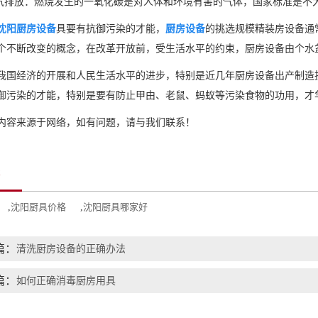
废气排放：燃烧发生的一氧化碳是对人体和环境有害的气体，国家标准是不大
沈阳厨房设备
具要有抗御污染的才能，
厨房设备
的挑选规模精装房设备通
个不断改变的概念，在改革开放前，受生活水平的约束，厨房设备由个水
我国经济的开展和人民生活水平的进步，特别是近几年厨房设备出产制造
御污染的才能，特别是要有防止甲由、老鼠、蚂蚁等污染食物的功用，才
内容来源于网络，如有问题，请与我们联系！
签
,
沈阳厨具价格
,
沈阳厨具哪家好
篇：
清洗厨房设备的正确办法
篇：
如何正确消毒厨房用具