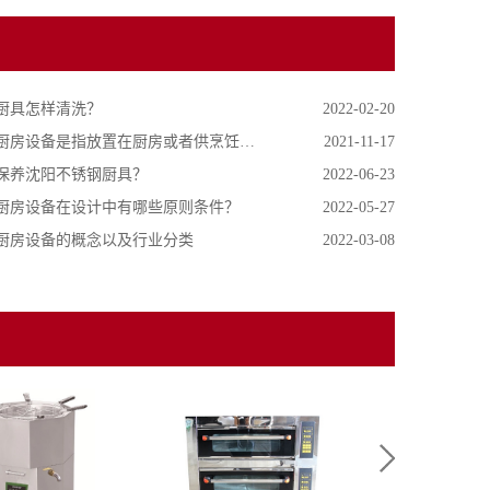
厨具怎样清洗？
2022-02-20
厨房设备是指放置在厨房或者供烹饪用的设备
2021-11-17
保养沈阳不锈钢厨具？
2022-06-23
厨房设备在设计中有哪些原则条件？
2022-05-27
厨房设备的概念以及行业分类
2022-03-08