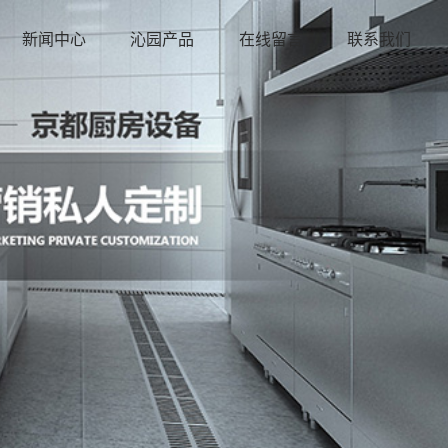
新闻中心
沁园产品
在线留言
联系我们