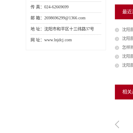
传 真：024-62669699
最近
邮 箱：2698696299@1366.com
地 址：沈阳市和平区十三纬路37号
沈阳
沈阳
网 址：www.lnjdcj.com
怎样
沈阳
沈阳
相关