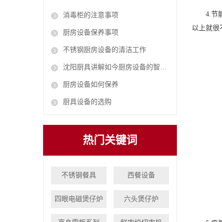
4.
消毒柜的注意事项
以上就很
厨房设备保养事项
不锈钢厨房设备的清洁工作
沈阳厨具讲解如今厨房设备的智能化
厨房设备如何保养
厨具设备的选购
热门关键词
不锈钢餐具
西餐设备
四眼电磁煲仔炉
六头煲仔炉