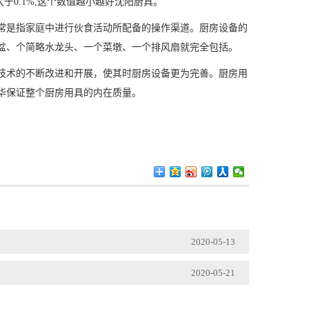
于0.1%,这个数值越小越好沈阳厨具。
常是指家庭中进行伙食活动所配备的操作渠道。厨房设备的
盆、个简略水龙头、一个菜墩、一个排风扇就完全包括。
技术的不断改进和开展，使其时厨房设备更为完善。厨房用
华保证整个厨房用具的内在质量。
2020-05-13
2020-05-21