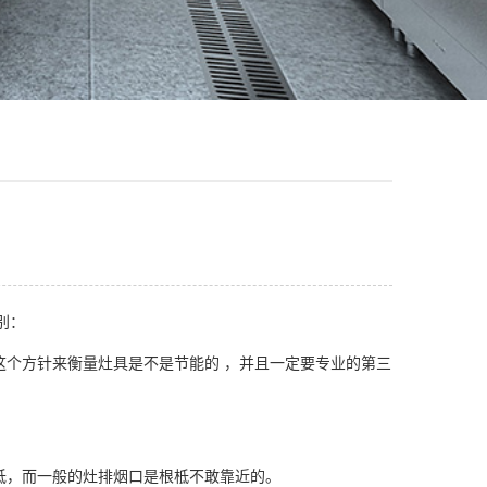
别：
这个方针来衡量灶具是不是节能的 ，并且一定要专业的第三
低，而一般的灶排烟口是根柢不敢靠近的。