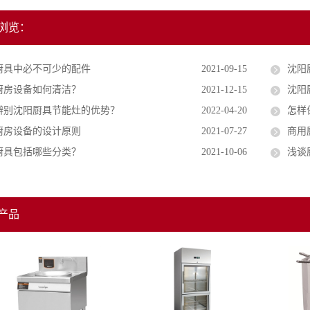
浏览：
厨具中必不可少的配件
2021-09-15
沈阳
厨房设备如何清洁？
2021-12-15
沈阳
辨别沈阳厨具节能灶的优势？
2022-04-20
怎样
厨房设备的设计原则
2021-07-27
商用
厨具包括哪些分类？
2021-10-06
浅谈
产品