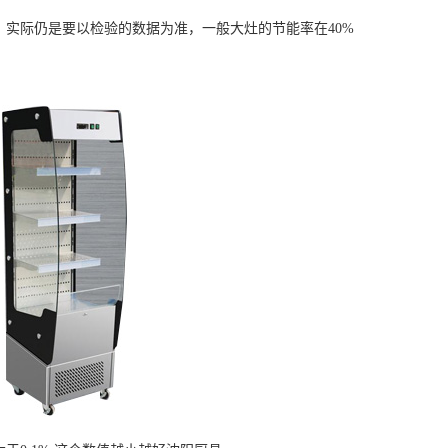
，实际仍是要以检验的数据为准，一般大灶的节能率在40%