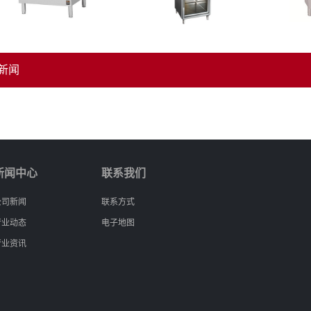
新闻
新闻中心
联系我们
公司新闻
联系方式
行业动态
电子地图
行业资讯